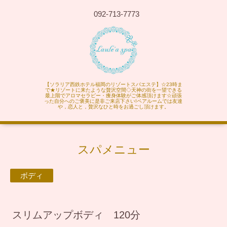
092-713-7773
【ソラリア西鉄ホテル福岡のリゾートスパエステ】☆23時ま
で★リゾートに来たような贅沢空間◇天神の街を一望できる
最上階でアロマセラピー・痩身体験がご体感頂けます☆頑張
った自分へのご褒美に是非ご来店下さい!ペアルームでは友達
や，恋人と，贅沢なひと時をお過ごし頂けます。
スパメニュー
ボディ
スリムアップボディ 120分