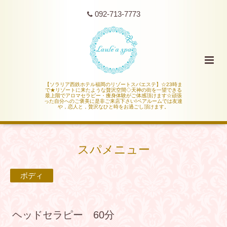
092-713-7773
【ソラリア西鉄ホテル福岡のリゾートスパエステ】☆23時ま
で★リゾートに来たような贅沢空間◇天神の街を一望できる
最上階でアロマセラピー・痩身体験がご体感頂けます☆頑張
った自分へのご褒美に是非ご来店下さい!ペアルームでは友達
や，恋人と，贅沢なひと時をお過ごし頂けます。
スパメニュー
ボディ
ヘッドセラピー 60分