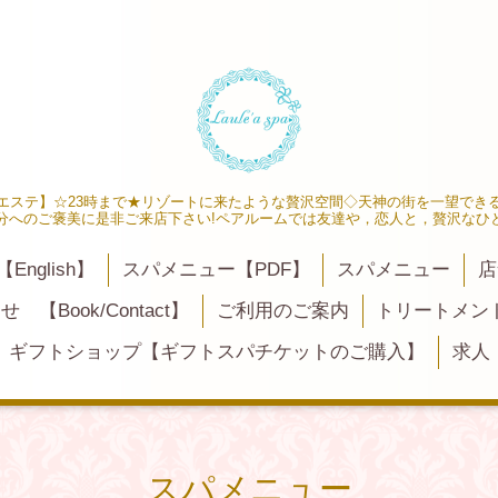
エステ】☆23時まで★リゾートに来たような贅沢空間◇天神の街を一望でき
分へのご褒美に是非ご来店下さい!ペアルームでは友達や，恋人と，贅沢なひ
【English】
スパメニュー【PDF】
スパメニュー
店
【Book/Contact】
ご利用のご案内
トリートメン
ギフトショップ【ギフトスパチケットのご購入】
求人
スパメニュー