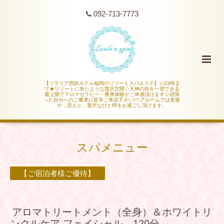
092-713-7773
【ソラリア西鉄ホテル福岡のリゾートスパエステ】☆23時ま
で★リゾートに来たような贅沢空間◇天神の街を一望できる
最上階でアロマセラピー・痩身体験がご体感頂けます☆頑張
った自分へのご褒美に是非ご来店下さい!ペアルームでは友達
や，恋人と，贅沢なひと時をお過ごし頂けます。
スパメニュー
【ご宿泊者様ご優待】
アロマトリートメント（全身）＆ホワイトリ
ンクルケア フェイシャル 120分